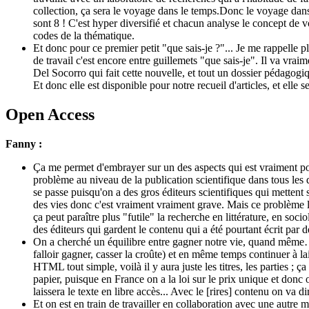
collection, ça sera le voyage dans le temps.Donc le voyage dans le
sont 8 ! C'est hyper diversifié et chacun analyse le concept de 
codes de la thématique.
Et donc pour ce premier petit "que sais-je ?"... Je me rappelle 
de travail c'est encore entre guillemets "que sais-je". Il va vraim
Del Socorro qui fait cette nouvelle, et tout un dossier pédagogiq
Et donc elle est disponible pour notre recueil d'articles, et ell
Open Access
Fanny :
Ça me permet d'embrayer sur un des aspects qui est vraiment pour
problème au niveau de la publication scientifique dans tous les d
se passe puisqu'on a des gros éditeurs scientifiques qui mettent 
des vies donc c'est vraiment vraiment grave. Mais ce problème l
ça peut paraître plus "futile" la recherche en littérature, en so
des éditeurs qui gardent le contenu qui a été pourtant écrit par d
On a cherché un équilibre entre gagner notre vie, quand même… O
falloir gagner, casser la croûte) et en même temps continuer à lai
HTML tout simple, voilà il y aura juste les titres, les parties ;
papier, puisque en France on a la loi sur le prix unique et donc 
laissera le texte en libre accès... Avec le [rires] contenu on va 
Et on est en train de travailler en collaboration avec une autre