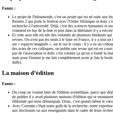
Fanny :
Le projet de l'Inframonde, c'est un projet qui est né suite aux é
Rennes 2 qui porte le festival avec l'Ordre Sifonique et donc c'e
recherche à l'université. Déjà, c'est des sciences humaines et soc
vraiment en bas de la liste et puis dans la littérature il y a encor
Et cette asso elle est née des volontés de plusieurs étudiants qu
revues. On n'est pas les seuls à le faire en France, il y a tout 
sur « espaces imaginés », sur le sur le corps ; il y a eu un collo
des actes de ces colloques, on publie une revue qui est en cours d
pas de l'association et donc c'est comme ça qu'on a fondé la mais
mais pour l'instant je me fais complètement avoir je fais le bou
dalle).
La maison d’édition
Fanny :
Du coup on voulait faire de l'édition scientifique, parce que déjà
de publier il y avait plusieurs maisons d'édition qui se montaien
éditoriale qui nous démarquait. Donc, c'est quand même le cœur de l
Avec Corentin c'était notre goût de la recherche, notre expertise 
aux doctorants ou aux enseignants dans le cadre de leurs recherc