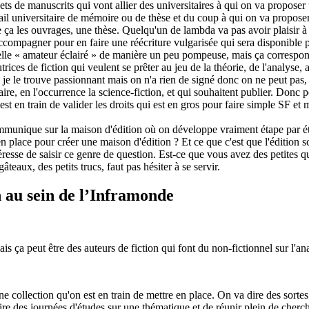
ets de manuscrits qui vont allier des universitaires à qui on va proposer
ail universitaire de mémoire ou de thèse et du coup à qui on va proposer 
 les ouvrages, une thèse. Quelqu'un de lambda va pas avoir plaisir à la 
accompagner pour en faire une réécriture vulgarisée qui sera disponible
elle « amateur éclairé » de manière un peu pompeuse, mais ça correspond
trices de fiction qui veulent se prêter au jeu de la théorie, de l'analyse, 
i je le trouve passionnant mais on n'a rien de signé donc on ne peut pas, m
re, en l'occurrence la science-fiction, et qui souhaitent publier. Donc pou
 en train de valider les droits qui est en gros pour faire simple SF et 
mmunique sur la maison d'édition où on développe vraiment étape par éta
 en place pour créer une maison d'édition ? Et ce que c'est que l'édition 
ntéresse de saisir ce genre de question. Est-ce que vous avez des petites
gâteaux, des petits trucs, faut pas hésiter à se servir.
n au sein de l’Inframonde
 ça peut être des auteurs de fiction qui font du non-fictionnel sur l'ana
 collection qu'on est en train de mettre en place. On va dire des sortes d
aire des journées d'études sur une thématique et de réunir plein de cherc