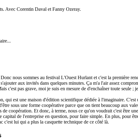
jets. Avec Corentin Daval et Fanny Ozeray.
ire...
. Donc nous sommes au festival L'Ouest Hurlant et c'est la première renco
'ajouter aux invités dans quelques minutes. Ça m'a l'air assez compromis
is c'est pas grave, moi je suis en mesure de d'enchaîner toute seule ; je 
, qui est une maison d'édition scientifique dédiée à l'imaginaire. C'est 
e, d'être sous une forme coopérative parce que on tient beaucoup aux val
ues de coopération. Et donc, à terme, nous ce qu'on voudrait c'est être
e capital de l'entreprise en question, pour faire simple. En plus, pour êtr
 c'est lui qui a plus la casquette technique de ce côté là.
s