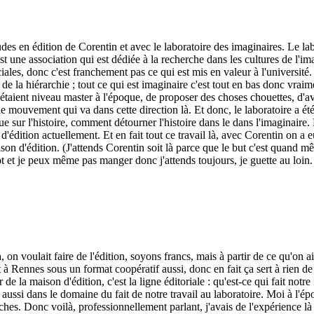
tudes en édition de Corentin et avec le laboratoire des imaginaires. Le la
st une association qui est dédiée à la recherche dans les cultures de l'im
iales, donc c'est franchement pas ce qui est mis en valeur à l'université.
e de la hiérarchie ; tout ce qui est imaginaire c'est tout en bas donc vraime
i étaient niveau master à l'époque, de proposer des choses chouettes, d'av
un le mouvement qui va dans cette direction là. Et donc, le laboratoire a
que sur l'histoire, comment détourner l'histoire dans le dans l'imaginaire.
'édition actuellement. Et en fait tout ce travail là, avec Corentin on a e
on d'édition. (J'attends Corentin soit là parce que le but c'est quand mê
lot et je peux même pas manger donc j'attends toujours, je guette au loin
, on voulait faire de l'édition, soyons francs, mais à partir de ce qu'on 
t à Rennes sous un format coopératif aussi, donc en fait ça sert à rien de
a maison d'édition, c'est la ligne éditoriale : qu'est-ce qui fait notre ide
aussi dans le domaine du fait de notre travail au laboratoire. Moi à l'épo
hes. Donc voilà, professionnellement parlant, j'avais de l'expérience là