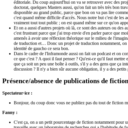
éditoriale. Du coup aujourd'hui on va se retrouver avec des proj
doctorat, quelques Masters aussi, qu'on fait un très très bon trav
disponible au grand public, parce que bon on va pas lire comme ça
c'est quand même difficile d'accès. Nous notre but c'est de les 
vraiment tout tout public ; on est quand même sur ce qu'on app
Et on a aussi d'autres projets où là, ce sont des auteurs ou des au
c'est frustrant parce que j'ai trop envie d'en parler parce que mo
amenés à avoir une réflexion théorique sur le milieu de l'imaginai
de traduction et… Donc un projet de traduction notamment, on est
identité de gaucho ce sera bon.
Dans le cadre de l'Inframonde aussi on fait un podcast et on co
ce que c'est ? A quoi il faut penser ? Qu'est-ce qu'il faut mettre
que ça soit un peu une boîte à outils, s'il y a des gens que ça i
discussion ? Il n'y a bien sûr aucune obligation, il y a des petits 
Présence/absence de publications de fictio
Spectateur·ice :
Bonjour, du coup donc vous ne publiez pas du tout de fiction mais
Fanny :
C'est ça, on a un petit pourcentage de fiction notamment pour une
travaille avec un laboratoire de recherches qui a l'habitude de f