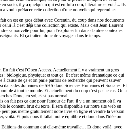
socio, il y a quelqu'un qui est en Info com, littérature et voilà... Ils
 a voulu préfacer cette collection d'une nouvelle qui reprend les
en fait on est en gros débat avec Corentin, du coup dans nos documents
er celui-là c'est déjà une collection qui existe. Mais c'est Jean-Laurent
dre sa nouvelle pour lui, pour l'exploiter lui dans d'autres contextes.
enseignants. Et ça traitera donc de voyages dans le temps.
. En fait c'est l'Open Access. Actuellement il y a vraiment un gros
res : biologique, physique; et tout ça. Et c'est même dramatique ce qui
che à cause de ça et on parle parfois de recherche qui peuvent sauver
 aussi dans des domaines de SHS donc Sciences Humaines et Sociales. Et
isponible à tout le monde. Et actuellement du coup c'est pas le cas. On a
cherches.Donc, en soi, c'est pas normal.
on fait pas ça que pour l'amour de l'art, il y a un moment où il va
ible le contenu brut du texte. Il sera disponible sur notre site web en
e peut pas mettre gratuitement notre livre en ligne et vendre la version
 voilà. Et puis nous il fallait notre équilibre et donc dans l'idée on
, les Editions du commun qui elle-même travaille… Et donc voilà, avec