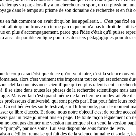
 temps vu par, alors il y a un chercheur en sport, un en physique, une en 
voyage dans le temps au prisme de son domaine de recherche et en fait on
plus en fait comment on avait dit qu'on les appellerait… C'est pas fixé 
ent falloir qu'on trouve un terme parce que on n'a pas le droit de l'utilis
ue en plus d'accompagnement, parce que l'idée c'était qu'il puisse repren
e sera aussi disponible en ligne pour des dossiers pédagogiques pour des 
 le coup caractéristique de ce qu'on veut faire, c'est la science ouverte
omaines, alors c'est vraiment très important tout ce qui est sciences du
sous clef la connaissance scientifique qui en plus ralentissent la recher
à, il se situe dans toutes les phases de la recherche scientifique mais
ciologie. Mais en fait c'est quand même de la recherche qui devrait être d
es professeurs d'université, qui sont payés par l'État pour faire leurs re
n est bénévoles sur le festival, sur l'Inframonde, pour le moment mais 
sser ça libre d'accès. Et donc, nous notre objectif c'est de rendre access
 ça sera pas un texte joliment mis en page. De toute façon légalement on n
on ne peut pas donner une version numérique si on vend la version papier,
dire "pimpé", par nos soins. Lui sera disponible sous forme de livre.
 maison d'édition rennaise qui fait des de la science humaine et sociale