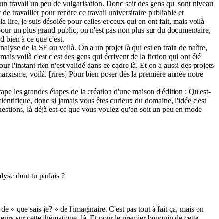
 un travail un peu de vulgarisation. Donc soit des gens qui sont niveau
de travailler pour rendre ce travail universitaire publiable et
lire, je suis désolée pour celles et ceux qui en ont fait, mais voilà
 pour un plus grand public, on n'est pas non plus sur du documentaire,
 bien à ce que c'est.
analyse de la SF ou voilà. On a un projet là qui est en train de naître,
ais voilà c'est c'est des gens qui écrivent de la fiction qui ont été
r l'instant rien n'est validé dans ce cadre là. Et on a aussi des projets
marxisme, voilà. [rires] Pour bien poser dès la première année notre
pe les grandes étapes de la création d'une maison d'édition : Qu'est-
scientifique, donc si jamais vous êtes curieux du domaine, l'idée c'est
 questions, là déjà est-ce que vous voulez qu'on soit un peu en mode
lyse dont tu parlais ?
e « que sais-je? » de l'imaginaire. C'est pas tout à fait ça, mais on
heurs sur cette thématique, là. Et pour le premier bouquin de cette