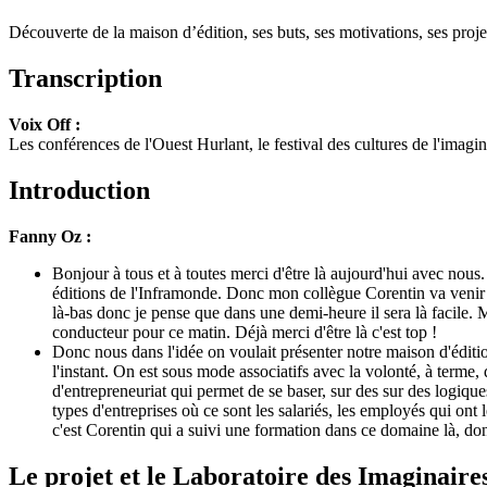
Découverte de la maison d’édition, ses buts, ses motivations, ses pro
Transcription
Voix Off :
Les conférences de l'Ouest Hurlant, le festival des cultures de l'imagina
Introduction
Fanny Oz :
Bonjour à tous et à toutes merci d'être là aujourd'hui avec nous
éditions de l'Inframonde. Donc mon collègue Corentin va venir s
là-bas donc je pense que dans une demi-heure il sera là facile. Ma
conducteur pour ce matin. Déjà merci d'être là c'est top !
Donc nous dans l'idée on voulait présenter notre maison d'édition
l'instant. On est sous mode associatifs avec la volonté, à term
d'entrepreneuriat qui permet de se baser, sur des sur des logiq
types d'entreprises où ce sont les salariés, les employés qui ont l
c'est Corentin qui a suivi une formation dans ce domaine là, donc
Le projet et le Laboratoire des Imaginaire